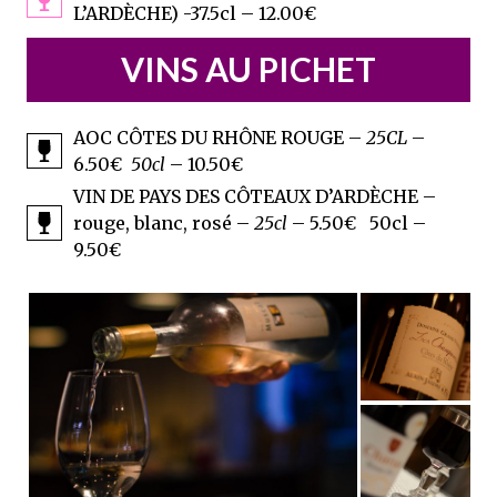
L’ARDÈCHE) -37.5cl – 12.00€
VINS AU PICHET
AOC CÔTES DU RHÔNE ROUGE –
25CL
–
6.50€
50cl
– 10.50€
VIN DE PAYS DES CÔTEAUX D’ARDÈCHE –
rouge, blanc, rosé –
25cl
– 5.50€ 50cl –
9.50€