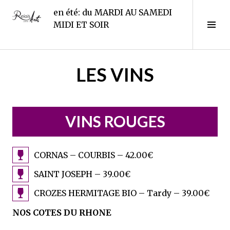
Aller
en été: du MARDI AU SAMEDI
au
Le Relais des Arts
Tog
MIDI ET SOIR
contenu
Sid
principal
LES VINS
VINS ROUGES
CORNAS – COURBIS – 42.00€
SAINT JOSEPH – 39.00€
CROZES HERMITAGE BIO – Tardy – 39.00€
NOS
COTES DU RHONE