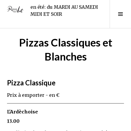
Aller
en été: du MARDI AU SAMEDI
au
Le Relais des Arts
Tog
MIDI ET SOIR
contenu
Sid
principal
Pizzas Classiques et
1
1
Blanches
m
a
i
2
0
Pizza Classique
2
Prix à emporter - en €
1
L'Ardèchoise
13.00