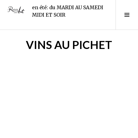
Aller
en été: du MARDI AU SAMEDI
au
Le Relais des Arts
Tog
MIDI ET SOIR
contenu
Sid
principal
VINS AU PICHET
3
0
a
v
r
i
l
2
0
1
5